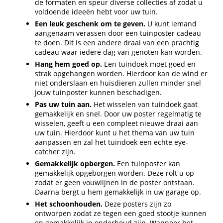
de formaten en speur diverse collecties af zodat u
voldoende ideeën hebt voor uw tuin.
Een leuk geschenk om te geven.
U kunt iemand
aangenaam verassen door een tuinposter cadeau
te doen. Dit is een andere draai van een prachtig
cadeau waar iedere dag van genoten kan worden.
Hang hem goed op.
Een tuindoek moet goed en
strak opgehangen worden. Hierdoor kan de wind er
niet onderslaan en huisdieren zullen minder snel
jouw tuinposter kunnen beschadigen.
Pas uw tuin aan.
Het wisselen van tuindoek gaat
gemakkelijk en snel. Door uw poster regelmatig te
wisselen, geeft u een compleet nieuwe draai aan
uw tuin. Hierdoor kunt u het thema van uw tuin
aanpassen en zal het tuindoek een echte eye-
catcher zijn.
Gemakkelijk opbergen.
Een tuinposter kan
gemakkelijk opgeborgen worden. Deze rolt u op
zodat er geen vouwlijnen in de poster ontstaan.
Daarna bergt u hem gemakkelijk in uw garage op.
Het schoonhouden.
Deze posters zijn zo
ontworpen zodat ze tegen een goed stootje kunnen
en gemakkelijk in onderhoud zijn. Wanneer het